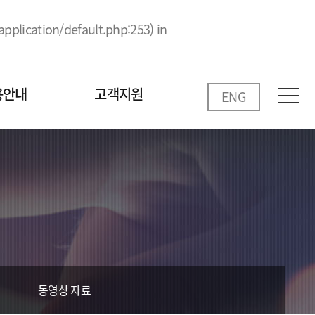
pplication/default.php:253) in
용안내
고객지원
ENG
공지사항
안내
문의게시판
FAQ
견적요청
동영상 자료