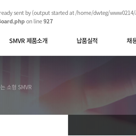
lready sent by (output started at /home/dwteg/www0214/a
Board.php
on line
927
SMVR 제품소개
납품실적
채
SMVR의 개요 및 특성
설치사례
인사정책
SMVR의 핵심기술 및 구성요소
동영상 자료
채용공고
SMVR의 용도
 소형 SMVR
SMVR의 품질 경쟁력
SMVR 생산 모델별 용량 및 규격
시험결과 현황